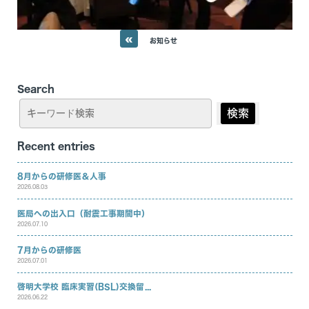
«
お知らせ
Search
検索
Recent entries
8月からの研修医＆人事
2026.08.03
医局への出入口（耐震工事期間中）
2026.07.10
入局のご案内
7月からの研修医
2026.07.01
医局紹介
啓明大学校 臨床実習(BSL)交換留...
特徴
スタッフ紹介
2026.06.22