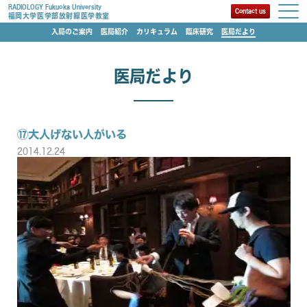
RADIOLOGY Fukuoka University
Contact us
福岡大学医学部放射線医学教室
入局のご案内
医局紹介
カリキュラム
臨床研究
医局だより
医局だより
⑰大人げない人がいる
2014.12.24