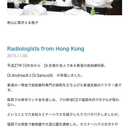
熱心に聞き入る様子
Radiologists from Hong Kong
2015.11.06
平成27年10月末から Dr.吉満の友人である香港の放射線科医、
Dr.Andrew氏とDr.Samuel氏 が来福しました。
香港の一等地で放射線科専門の病院を立ち上げた新進気鋭のドクター達で
す。
医局では寿司ランチ会を楽しみ、プロ野球CSで福岡市内でホテルが取れ
ない、
ということで六本松セミナーハウスを紹介したりでバタバタしましたが、
福岡では家族で動物園や大濠公園を満喫した、セミナーハウスの方々や