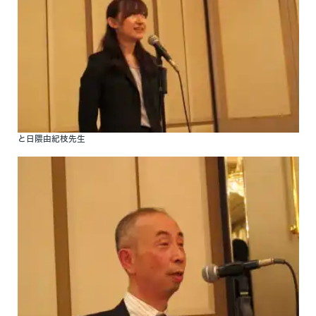
と日隈由紀枝先生