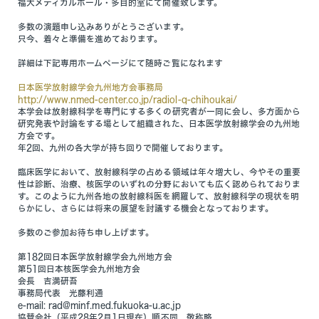
福大メディカルホール・多目的室にて開催致します。
多数の演題申し込みありがとうございます。
只今、着々と準備を進めております。
詳細は下記専用ホームページにて随時ご覧になれます
日本医学放射線学会九州地方会事務局
http://www.nmed-center.co.jp/radiol-q-chihoukai/
本学会は放射線科学を専門にする多くの研究者が一同に会し、多方面から
研究発表や討論をする場として組織された、日本医学放射線学会の九州地
方会です。
年2回、九州の各大学が持ち回りで開催しております。
臨床医学において、放射線科学の占める領域は年々増大し、今やその重要
性は診断、治療、核医学のいずれの分野においても広く認められておりま
す。このように九州各地の放射線科医を網羅して、放射線科学の現状を明
らかにし、さらには将来の展望を討議する機会となっております。
多数のご参加お待ち申し上げます。
第182回日本医学放射線学会九州地方会
第51回日本核医学会九州地方会
会長 吉満研吾
事務局代表 光藤利通
e-mail: rad@minf.med.fukuoka-u.ac.jp
協賛会社（平成28年2月1日現在）順不同 敬称略