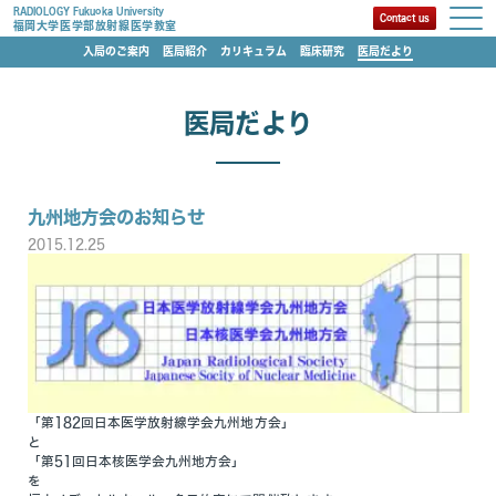
RADIOLOGY Fukuoka University
Contact us
福岡大学医学部放射線医学教室
入局のご案内
医局紹介
カリキュラム
臨床研究
医局だより
医局だより
九州地方会のお知らせ
2015.12.25
「第182回日本医学放射線学会九州地方会」
と
「第51回日本核医学会九州地方会」
を