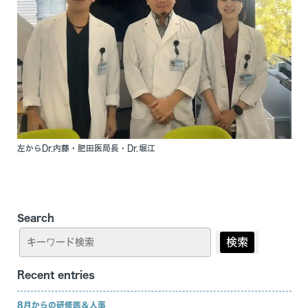
左からDr.内藤・肥田医局長・Dr.堀江
Search
検索
Recent entries
8月からの研修医＆人事