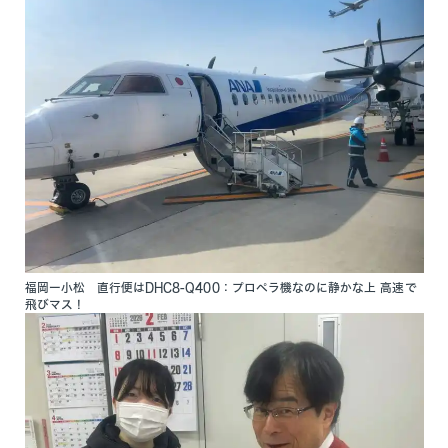
福岡ー小松 直行便はDHC8-Q400：プロペラ機なのに静かな上 高速で
飛びマス！