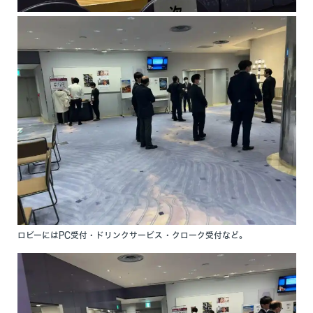
医局紹介
特徴
スタッフ紹介
機器紹介
働きやすい職場
カリキュラム
臨床研究
医局だより
アクセス
リンク
患者の方はこちら
ロビーにはPC受付・ドリンクサービス・クローク受付など。