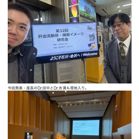
今回発表・座長のDr.田中とDr.吉満も現地入り。