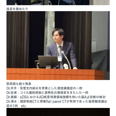
座長を務めたり
医局員も続々発表
Dr.井手：気管支内結石を背景とした肺放線菌症の一例
Dr.佐保：コイル塞栓術後に遅発性白質病変をきたした一例
Dr.眞鍋：eZISにおけるAD疾患特異領域指標を用いた脳Aβ診断の検討
Dr.清水：頭部単純CTと脊椎flat panel CTが有用であった脳脊髄液漏出
症の1例 etc.