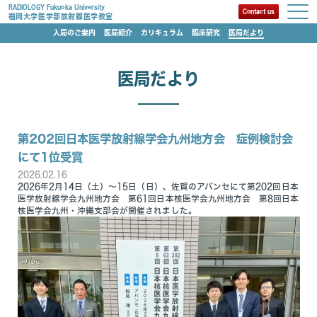
RADIOLOGY Fukuoka University
Contact us
福岡大学医学部放射線医学教室
入局のご案内
医局紹介
カリキュラム
臨床研究
医局だより
医局だより
第202回日本医学放射線学会九州地方会 症例検討会
にて1位受賞
2026.02.16
2026年2月14日（土）～15日（日）、佐賀のアバンセにて第202回日本
医学放射線学会九州地方会 第61回日本核医学会九州地方会 第8回日本
核医学会九州・沖縄支部会が開催されました。