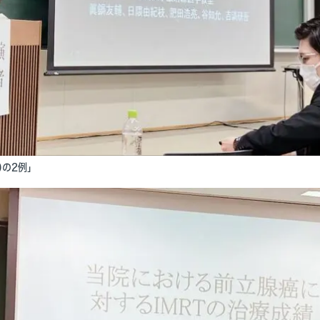
)の2例」