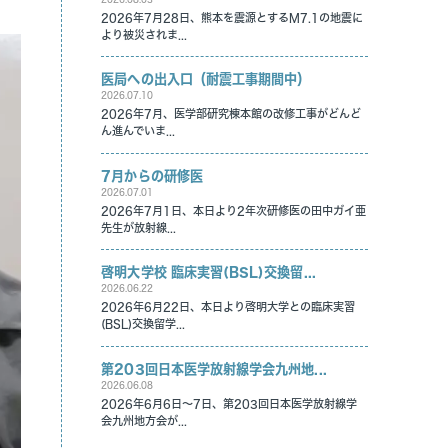
2026年7月28日、熊本を震源とするM7.1の地震に
より被災されま...
医局への出入口（耐震工事期間中）
2026.07.10
2026年7月、医学部研究棟本館の改修工事がどんど
ん進んでいま...
7月からの研修医
2026.07.01
2026年7月1日、本日より2年次研修医の田中ガイ亜
先生が放射線...
啓明大学校 臨床実習(BSL)交換留...
2026.06.22
2026年6月22日、本日より啓明大学との臨床実習
(BSL)交換留学...
第203回日本医学放射線学会九州地...
2026.06.08
2026年6月6日～7日、第203回日本医学放射線学
会九州地方会が...