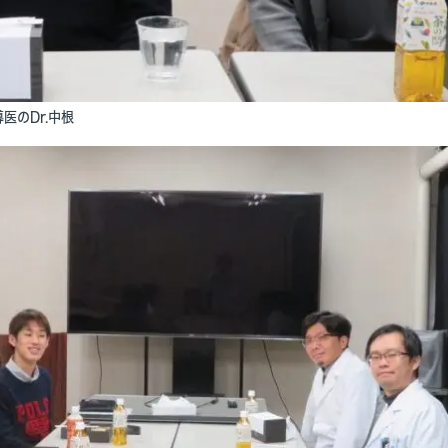
医のDr.中根