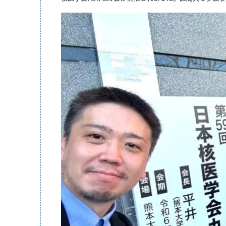
入局のご
医局紹介
特徴
機器紹介
カリキュ