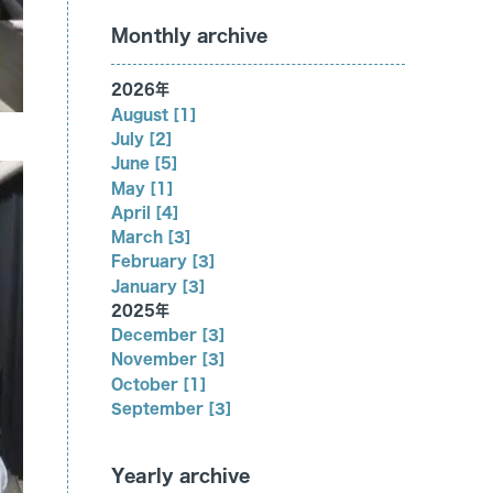
Monthly archive
2026年
August [1]
July [2]
June [5]
May [1]
April [4]
March [3]
February [3]
January [3]
2025年
December [3]
November [3]
October [1]
September [3]
Yearly archive