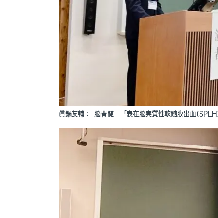
眞鍋友輔： 脳脊髄 「表在脳実質性軟髄膜出血(SPLH