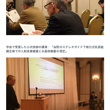
学会で受賞した小沢技師の講演：「当院のステレオガイド下吸引式乳房組
織生検での入射皮膚線量と水晶体線量の測定」