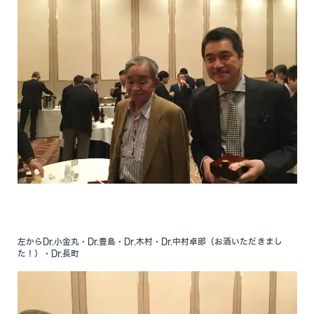
左からDr.小金丸・Dr.豊島・Dr.木村・Dr.中村卓郎（お酒いただきまし
た！）・Dr.長町