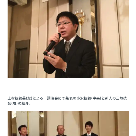
上村技師長(左)による 講演会にて発表の小沢技師(中央)と新人の三垣技
師(右)の紹介。