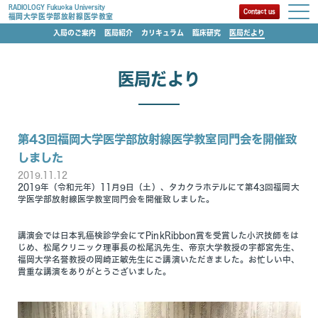
RADIOLOGY Fukuoka University
Contact us
福岡大学医学部放射線医学教室
入局のご案内
医局紹介
カリキュラム
臨床研究
医局だより
医局だより
第43回福岡大学医学部放射線医学教室同門会を開催致
しました
2019.11.12
2019年（令和元年）11月9日（土）、タカクラホテルにて第43回福岡大
学医学部放射線医学教室同門会を開催致しました。
講演会では日本乳癌検診学会にてPinkRibbon賞を受賞した小沢技師をは
じめ、松尾クリニック理事長の松尾汎先生、帝京大学教授の宇都宮先生、
福岡大学名誉教授の岡崎正敏先生にご講演いただきました。お忙しい中、
貴重な講演をありがとうございました。