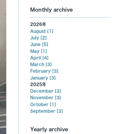
Monthly archive
2026年
August [1]
July [2]
June [5]
May [1]
April [4]
March [3]
February [3]
January [3]
2025年
December [3]
November [3]
October [1]
September [3]
Yearly archive