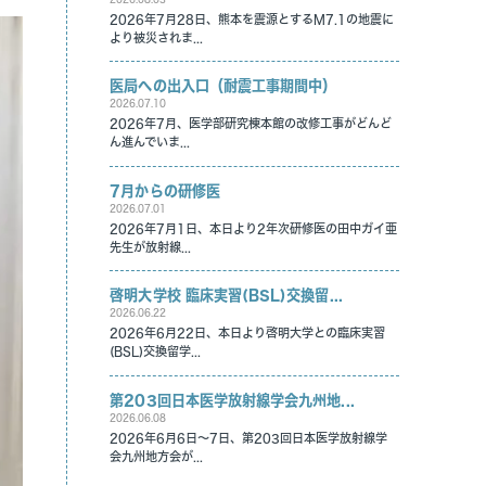
2026年7月28日、熊本を震源とするM7.1の地震に
より被災されま...
医局への出入口（耐震工事期間中）
2026.07.10
2026年7月、医学部研究棟本館の改修工事がどんど
ん進んでいま...
7月からの研修医
2026.07.01
2026年7月1日、本日より2年次研修医の田中ガイ亜
先生が放射線...
啓明大学校 臨床実習(BSL)交換留...
2026.06.22
2026年6月22日、本日より啓明大学との臨床実習
(BSL)交換留学...
第203回日本医学放射線学会九州地...
2026.06.08
2026年6月6日～7日、第203回日本医学放射線学
会九州地方会が...