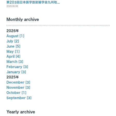
第203回日本医学放射線学会九州地...
2026.06.08
Monthly archive
2026年
August [1]
July [2]
June [5]
May [1]
April [4]
March [3]
February [3]
January [3]
2025年
December [3]
November [3]
October [1]
September [3]
Yearly archive