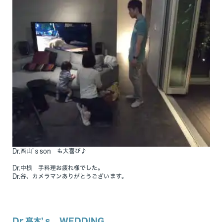
Dr.西山’ｓson も大喜び♪
Dr.中根 手料理お疲れ様でした。
Dr.谷、カメラマンありがとうございます。
Dr.髙木’ｓ WEDDING