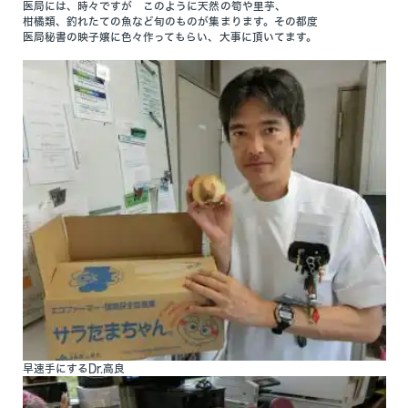
医局には、時々ですが このように天然の筍や里芋、
柑橘類、釣れたての魚など旬のものが集まります。その都度
医局秘書の映子嬢に色々作ってもらい、大事に頂いてます。
早速手にするDr.高良