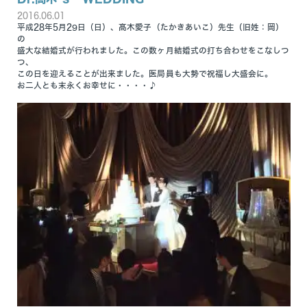
2016.06.01
平成28年5月29日（日）、髙木愛子（たかきあいこ）先生（旧姓：岡）
の
盛大な結婚式が行われました。この数ヶ月結婚式の打ち合わせをこなしつ
つ、
この日を迎えることが出来ました。医局員も大勢で祝福し大盛会に。
お二人とも末永くお幸せに・・・・♪