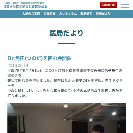
RADIOLOGY Fukuoka University
Contact us
福岡大学医学部放射線医学教室
入局のご案内
医局紹介
カリキュラム
臨床研究
医局だより
医局だより
Dr.角田(つのだ)を囲む会開催
2016.06.14
平成28年6月7日(火)、この3ヶ月放射線科を研修中の角田奈帆子先生の
慰労会を
兼ねて囲む会を行いました。場所はなんと新築のDr.中根邸。若手ドクタ
ーを
中心に駆けつけ、もこみちも真っ青のDr.中根の本格的な手料理に舌鼓を
打ちました。