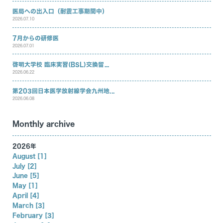
医局への出入口（耐震工事期間中）
2026.07.10
7月からの研修医
2026.07.01
啓明大学校 臨床実習(BSL)交換留...
2026.06.22
第203回日本医学放射線学会九州地...
2026.06.08
Monthly archive
2026年
August [1]
July [2]
June [5]
May [1]
April [4]
March [3]
February [3]