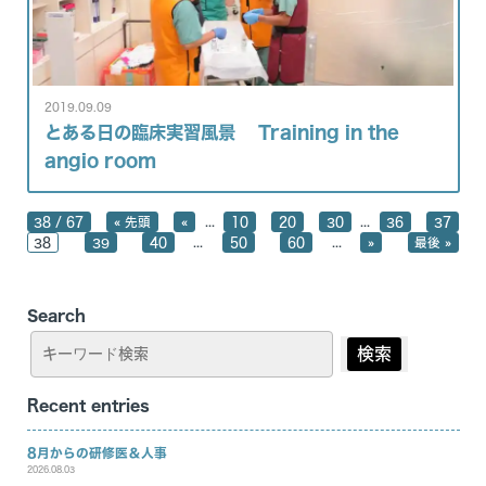
医局紹介
特徴
スタッフ紹介
機器紹介
働きやすい職場
2019.09.09
カリキュラム
とある日の臨床実習風景 Training in the
angio room
臨床研究
医局だより
...
...
38 / 67
« 先頭
«
10
20
30
36
37
...
...
アクセス
38
39
40
50
60
»
最後 »
リンク
Search
患者の方はこちら
検索
Recent entries
8月からの研修医＆人事
2026.08.03