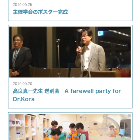
2019.09.25
主催学会のポスター完成
2019.09.20
髙良真一先生 送別会 A farewell party for
Dr.Kora
入局のご案内