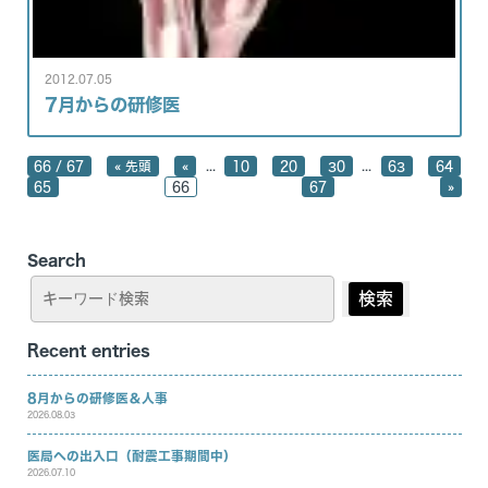
特徴
スタッフ紹介
機器紹介
働きやすい職場
2012.07.05
カリキュラム
7月からの研修医
臨床研究
...
...
66 / 67
« 先頭
«
10
20
30
63
64
医局だより
65
66
67
»
アクセス
リンク
Search
患者の方はこちら
検索
Recent entries
8月からの研修医＆人事
2026.08.03
医局への出入口（耐震工事期間中）
2026.07.10