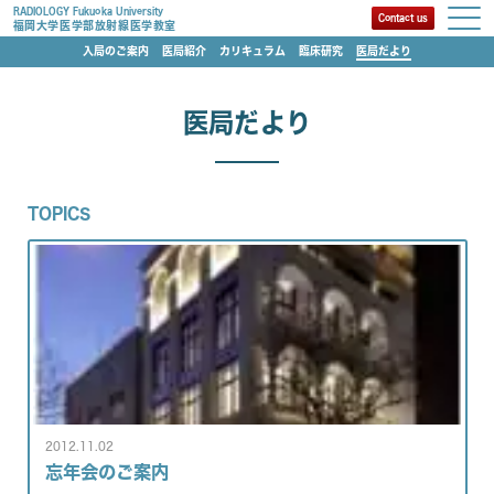
RADIOLOGY Fukuoka University
Contact us
福岡大学医学部放射線医学教室
入局のご案内
医局紹介
カリキュラム
臨床研究
医局だより
医局だより
TOPICS
2012.11.02
忘年会のご案内