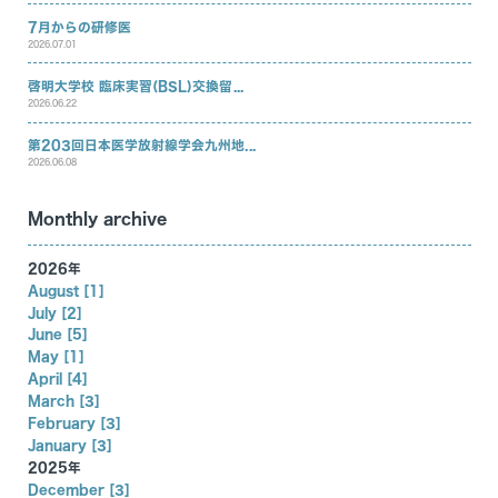
7月からの研修医
2026.07.01
啓明大学校 臨床実習(BSL)交換留...
2026.06.22
第203回日本医学放射線学会九州地...
2026.06.08
Monthly archive
2026年
August [1]
July [2]
June [5]
May [1]
April [4]
March [3]
February [3]
January [3]
2025年
December [3]