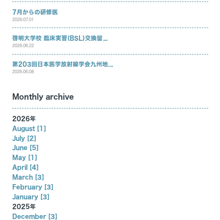
7月からの研修医
2026.07.01
啓明大学校 臨床実習(BSL)交換留...
2026.06.22
第203回日本医学放射線学会九州地...
2026.06.08
Monthly archive
2026年
August [1]
July [2]
June [5]
May [1]
April [4]
March [3]
February [3]
January [3]
2025年
December [3]