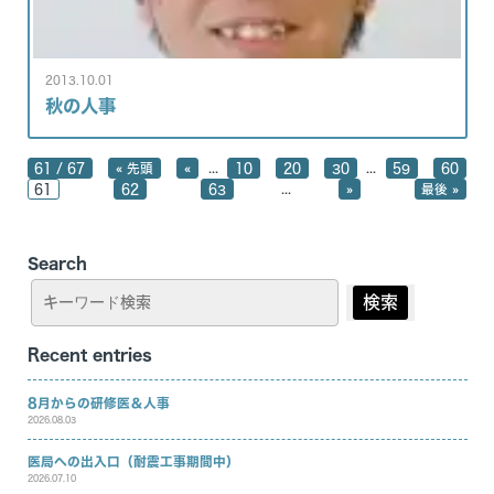
特徴
スタッフ紹介
機器紹介
働きやすい職場
2013.10.01
カリキュラム
秋の人事
臨床研究
...
...
61 / 67
« 先頭
«
10
20
30
59
60
医局だより
...
61
62
63
»
最後 »
アクセス
リンク
Search
患者の方はこちら
検索
Recent entries
8月からの研修医＆人事
2026.08.03
医局への出入口（耐震工事期間中）
2026.07.10