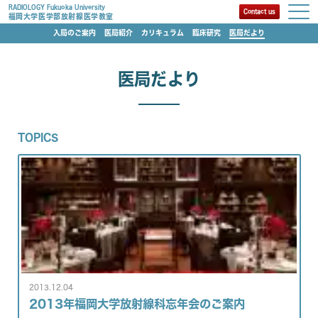
RADIOLOGY Fukuoka University
Contact us
福岡大学医学部放射線医学教室
入局のご案内
医局紹介
カリキュラム
臨床研究
医局だより
医局だより
TOPICS
2013.12.04
2013年福岡大学放射線科忘年会のご案内